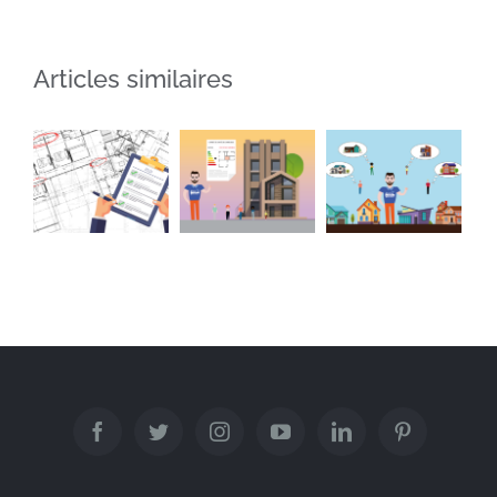
Articles similaires
Quand et
Architecte
pourquoi
Qu’est-ce
de
faire
que le
copropriété
appel à un
PLU ?
?
architecte
?