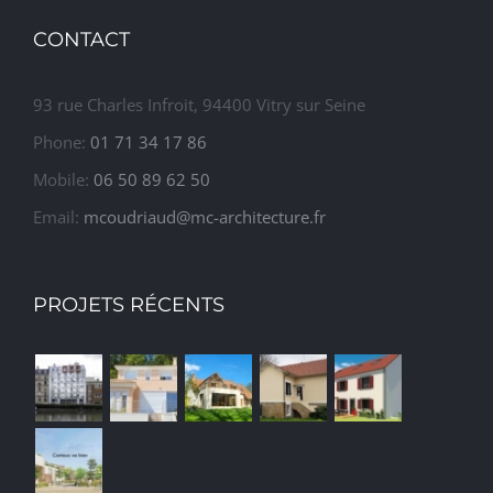
CONTACT
93 rue Charles Infroit, 94400 Vitry sur Seine
Phone:
01 71 34 17 86
Mobile:
06 50 89 62 50
Email:
mcoudriaud@mc-architecture.fr
PROJETS RÉCENTS