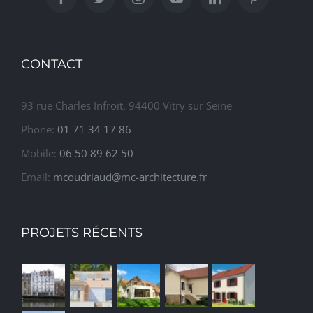
CONTACT
93 rue Charles Infroit, 94400 Vitry sur Seine
Phone:
01 71 34 17 86
Mobile:
06 50 89 62 50
Email:
mcoudriaud@mc-architecture.fr
PROJETS RÉCENTS