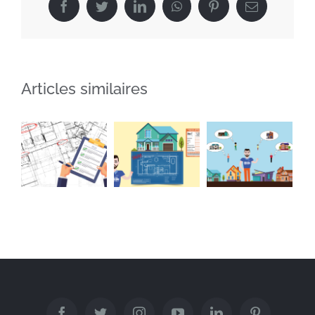
Facebook
Twitter
LinkedIn
WhatsApp
Pinterest
Email
Articles similaires
Quand et
pourquoi
Qu’est-ce
Permis de
faire
que le
construire
appel à un
PLU ?
architecte
?